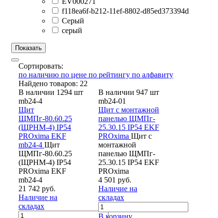
EV000271
f118ea6f-b212-11ef-8802-d85ed373394d
Серый
серый
Сортировать:
по наличию
по цене
по рейтингу
по алфавиту
Найдено товаров: 22
В наличии 1294 шт
В наличии 947 шт
mb24-4
mb24-01
Щит
Щит с монтажной
ЩМПг-80.60.25
панелью ЩМПг-
(ЩРНМ-4) IP54
25.30.15 IP54 EKF
PROxima EKF
PROxima
Щит с
mb24-4
Щит
монтажной
ЩМПг-80.60.25
панелью ЩМПг-
(ЩРНМ-4) IP54
25.30.15 IP54 EKF
PROxima EKF
PROxima
mb24-4
4 501 руб.
21 742 руб.
Наличие на
Наличие на
складах
складах
В корзину