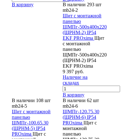
В корзину
В наличии 293 шт
mb24-2
Щит с монтажной
панелью
ЩМПг-500х400х220
(ЩРНМ-2) IP54
EKF PROxima
Щит
с монтажной
панелью
ЩМПг-500х400х220
(ЩРНМ-2) IP54
EKF PROxima
9 397 руб.
Наличие на
складах
В корзину
В наличии 108 шт
В наличии 62 шт
mb24-5
mb24-6
Щит с монтажной
ЩМПг-120.75.30
панелью
(ЩРНМ-6) IP54
ЩМПг-100.65.30
PROxima
Щит с
(ЩРНМ-5) IP54
монтажной
PROxima
Щит с
панелью