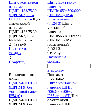
Щит с монтажной
Щит с монтажной
панелью
панелью
ЩМПг-132.75.30
ЩМПг-650х500х220
(ЩРНМ-7) IP54
(ЩРНМ-3) IP54
EKF PROxima
Щит
герметичный
с монтажной
(mb24-3)
Щит с
панелью
монтажной
ЩМПг-132.75.30
панелью
(ЩРНМ-7) IP54
ЩМПг-650х500х220
EKF PROxima
(ЩРНМ-3) IP54
24 738 руб.
герметичный
Наличие на
(mb24-3)
складах
9 672 руб.
Наличие на
складах
В корзину
В корзину
В наличии 1 шт
Под заказ
mb24-9S
R5ST0462
ЩМПг-180.60.40
Щит с монтажной
(ЩРНМ-9) без
панелью ЩМП
монтажной панели
400x600x200мм
IP54 (С)
IP65 серия ST
Щит
ЩМПг-180.60.40
с монтажной
(ЩРНМ-9) без
панелью ЩМП