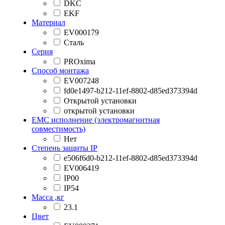
DKC
EKF
Материал
EV000179
Сталь
Серия
PROxima
Способ монтажа
EV007248
fd0e1497-b212-11ef-8802-d85ed373394d
Открытой установки
открытой установки
EMC исполнение (электромагнитная
совместимость)
Нет
Степень защиты IP
e506f6d0-b212-11ef-8802-d85ed373394d
EV006419
IP00
IP54
Масса ,кг
23.1
Цвет