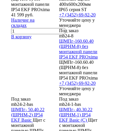
монтажной панели
400x600x200мм
IP54 EKF PROxima
IP65 серия ST
41 599 руб.
+7 (3452) 69-92-20
Наличие на
Уточняйте цену у
складах
менеджера
Под заказ
mb24-8
В корзину
ЩМПг-160.60.40
(ЩРНМ-8) без
монтажной панели
IP54 EKF PROxima
ЩМПг-160.60.40
(ЩРНМ-8) без
монтажной панели
IP54 EKF PROxima
+7 (3452) 69-92-20
Уточняйте цену у
менеджера
Под заказ
Под заказ
mb24-2-bas
mb24-1-bas
ЩМПг- 50.40.22
ЩМПг- 40.30.22
(ЩРНМ-2) IP54
(ЩРНМ-1) IP54
EKF Basic
Щит с
EKF Basic (С)
Щит
монтажной
с монтажной
панелью ЩМПг-
панелью ЩМПг-