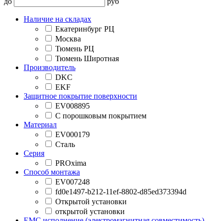
до
руб
Наличие на складах
Екатеринбург РЦ
Москва
Тюмень РЦ
Тюмень Широтная
Производитель
DKC
EKF
Защитное покрытие поверхности
EV008895
С порошковым покрытием
Материал
EV000179
Сталь
Серия
PROxima
Способ монтажа
EV007248
fd0e1497-b212-11ef-8802-d85ed373394d
Открытой установки
открытой установки
EMC исполнение (электромагнитная совместимость)