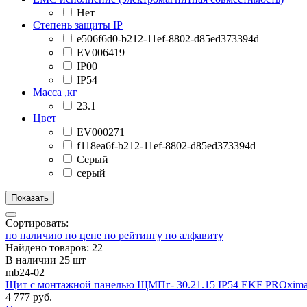
Нет
Степень защиты IP
e506f6d0-b212-11ef-8802-d85ed373394d
EV006419
IP00
IP54
Масса ,кг
23.1
Цвет
EV000271
f118ea6f-b212-11ef-8802-d85ed373394d
Серый
серый
Сортировать:
по наличию
по цене
по рейтингу
по алфавиту
Найдено товаров: 22
В наличии 25 шт
mb24-02
Щит с монтажной панелью ЩМПг- 30.21.15 IP54 EKF PROxim
4 777 руб.