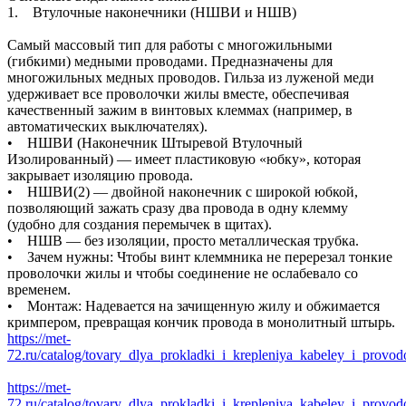
1. Втулочные наконечники (НШВИ и НШВ)
Самый массовый тип для работы с многожильными
(гибкими) медными проводами. Предназначены для
многожильных медных проводов. Гильза из луженой меди
удерживает все проволочки жилы вместе, обеспечивая
качественный зажим в винтовых клеммах (например, в
автоматических выключателях).
• НШВИ (Наконечник Штыревой Втулочный
Изолированный) — имеет пластиковую «юбку», которая
закрывает изоляцию провода.
• НШВИ(2) — двойной наконечник с широкой юбкой,
позволяющий зажать сразу два провода в одну клемму
(удобно для создания перемычек в щитах).
• НШВ — без изоляции, просто металлическая трубка.
• Зачем нужны: Чтобы винт клеммника не перерезал тонкие
проволочки жилы и чтобы соединение не ослабевало со
временем.
• Монтаж: Надевается на зачищенную жилу и обжимается
кримпером, превращая кончик провода в монолитный штырь.
https://met-
72.ru/catalog/tovary_dlya_prokladki_i_krepleniya_kabeley_i_provo
https://met-
72.ru/catalog/tovary_dlya_prokladki_i_krepleniya_kabeley_i_provo