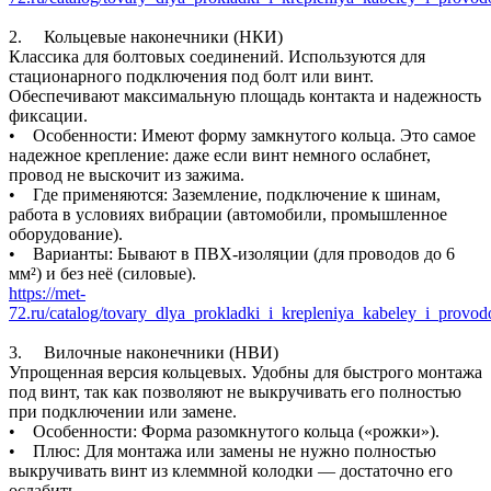
2. Кольцевые наконечники (НКИ)
Классика для болтовых соединений. Используются для
стационарного подключения под болт или винт.
Обеспечивают максимальную площадь контакта и надежность
фиксации.
• Особенности: Имеют форму замкнутого кольца. Это самое
надежное крепление: даже если винт немного ослабнет,
провод не выскочит из зажима.
• Где применяются: Заземление, подключение к шинам,
работа в условиях вибрации (автомобили, промышленное
оборудование).
• Варианты: Бывают в ПВХ-изоляции (для проводов до 6
мм²) и без неё (силовые).
https://met-
72.ru/catalog/tovary_dlya_prokladki_i_krepleniya_kabeley_i_provo
3. Вилочные наконечники (НВИ)
Упрощенная версия кольцевых. Удобны для быстрого монтажа
под винт, так как позволяют не выкручивать его полностью
при подключении или замене.
• Особенности: Форма разомкнутого кольца («рожки»).
• Плюс: Для монтажа или замены не нужно полностью
выкручивать винт из клеммной колодки — достаточно его
ослабить.