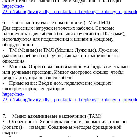
автоматических выключателей и модульной аппаратуры.
https://met-
72.ru/catalog/tovary_dlya_prokladki_i_krepleniya_kabeley_i_provo
6. Силовые трубчатые наконечники (ТМ и ТМЛ)
Для серьезных нагрузок и толстых кабелей. Силовые
наконечники для кабелей больших сечений (от 10-16 мм²),
используются для подключения к шинам и мощному
оборудованию.
• ТМ (Медные) и ТМЛ (Медные Луженые). Луженые
(матово-серебристые) лучше, так как они защищены от
окисления.
• Монтаж: Опрессовываются мощными гидравлическими
или ручными прессами. Имеют смотровое окошко, чтобы
видеть, до упора ли зашел кабель.
• Применение: Ввод в дом, подключение мощных
электромоторов, генераторов.
https://met-
72.ru/catalog/tovary_dlya_prokladki_i_krepleniya_kabeley_i_prov
7. Медно-алюминиевые наконечники (ТАМ)
• Особенности: Хвостовик сделан из алюминия, а кольцо
(лопатка) — из меди. Соединены методом фрикционной
сварки.