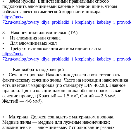
• Зачем нужны: Единственный правильный способ
подключить алюминиевый кабель к медной шине, чтобы
избежать электрохимической коррозии и пожара.
https://met-
72.ru/catalog/tovary_dlya_prokladki_i_krepleniya_kabeley_i_prov
8. Наконечники алюминиевые (ТА)
• Из алюминия или сплава
• Для алюминиевых жил
• Требуют использования антиоксидной пасты
https://met-
72.ru/catalog/tovary_dlya_prokladki_i_krepleniya_kabeley_i_provo
Как выбрать подходящий
• Сечение провода: Наконечник должен соответствовать
фактическому сечению жилы. Часто на изоляции наконечника
есть цветовая маркировка (по стандарту DIN 46228). Главное
правило: Цвет изоляции наконечника обычно подсказывает
сечение провода (Красный — 1.5 мм², Синий — 2.5 мм²,
Желтый — 4-6 мм²).
• Материал: Должен совпадать с материалом провода.
Медные жилы — медные или луженые наконечники;
алюминиевые — алюминиевые. Использование разных