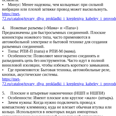
• Минус: Менее надежны, чем кольцевые: при сильной
вибрации или плохой затяжке провод может выскользнуть.
https://met-
72.ru/catalog/tovary_dlya_prokladki_i_krepleniya_kabeley_i_provo
4. Ножевые разъемы («Мама» и «Папа»)
Предназначены для быстросъемных соединений. Плоские
коннекторы ножевого типа, часто применяются в
автомобильной электрике и бытовой технике для создания
разъемных соединений.
• Типы: РПИ-П (папа) и РПИ-М (мама).
• Особенности: Позволяют многократно соединять и
разъединять цепь без инструментов. Часто идут в полной
виниловой изоляции, чтобы избежать короткого замыкания.
• Где применяются: Бытовая техника, автомобильные реле,
кнопки, акустические системы.
https://met-
72.ru/catalog/tovary_dlya_prokladki_i_krepleniya_kabeley_i_provo
5. Плоские и штыревые наконечники (НШП и НШПИ)
• Особенности: Имеют плоское или круглое «жало» (штырь).
• Зачем нужны: Когда нужно подключить провод к
компактному клеммнику, куда не влезает обычная втулка или
кольцо. Используются в некоторых видах импортных