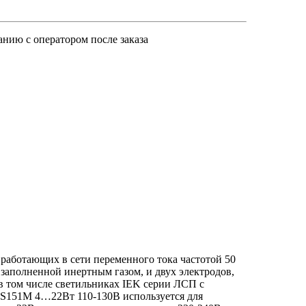
анию с оператором после заказа
работающих в сети переменного тока частотой 50
 заполненной инертным газом, и двух электродов,
в том числе светильниках IEK серии ЛСП с
LS151M 4…22Вт 110-130В используется для