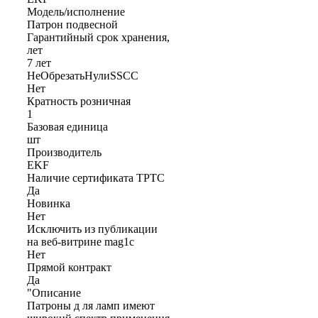
Модель/исполнение
Патрон подвесной
Гарантийный срок хранения,
лет
7 лет
НеОбрезатьНулиSSCC
Нет
Кратность розничная
1
Базовая единица
шт
Производитель
EKF
Наличие сертификата ТРТС
Да
Новинка
Нет
Исключить из публикации
на веб-витрине mag1c
Нет
Прямой контракт
Да
"Описание
Патроны д ля ламп имеют