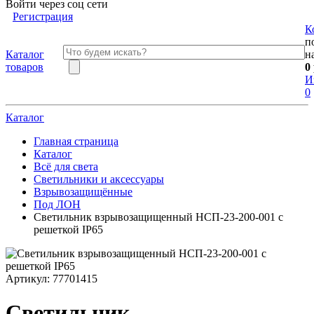
Войти через соц сети
Регистрация
К
п
Каталог
н
товаров
0
И
0
Каталог
Главная страница
Каталог
Всё для света
Светильники и аксессуары
Взрывозащищённые
Под ЛОН
Светильник взрывозащищенный НСП-23-200-001 с
решеткой IP65
Артикул:
77701415
Светильник