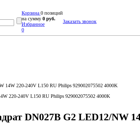
Корзина
0 позиций
на сумму
0 руб.
Заказать звонок
Избранное
0
 14W 220-240V L150 RU Philips 929002075502 4000K
адрат DN027B G2 LED12/NW 14W