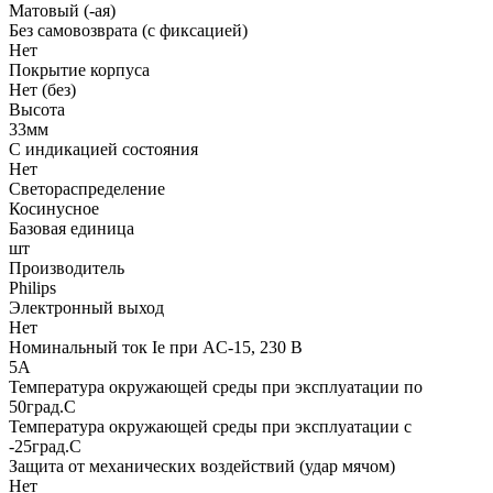
Матовый (-ая)
Без самовозврата (с фиксацией)
Нет
Покрытие корпуса
Нет (без)
Высота
33мм
С индикацией состояния
Нет
Светораспределение
Косинусное
Базовая единица
шт
Производитель
Philips
Электронный выход
Нет
Номинальный ток Ie при AC-15, 230 В
5А
Температура окружающей среды при эксплуатации по
50град.C
Температура окружающей среды при эксплуатации с
-25град.C
Защита от механических воздействий (удар мячом)
Нет