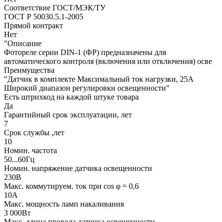
Соответствие ГОСТ/МЭК/ТУ
ГОСТ Р 50030.5.1-2005
Прямой контракт
Нет
"Описание
Фотореле серии DIN-1 (ФР) предназначены для
автоматического контроля (включения или отключения) осве
Преимущества
"Датчик в комплекте Максимальный ток нагрузки, 25А
Широкий диапазон регулировки освещенности"
Есть штрихкод на каждой штуке товара
Да
Гарантийный срок эксплуатации, лет
7
Срок службы ,лет
10
Номин. частота
50...60Гц
Номин. напряжение датчика освещенности
230В
Макс. коммутируем. ток при cos φ = 0,6
10А
Макс. мощность ламп накаливания
3 000Вт
Макс. длина провода датчика освещенности