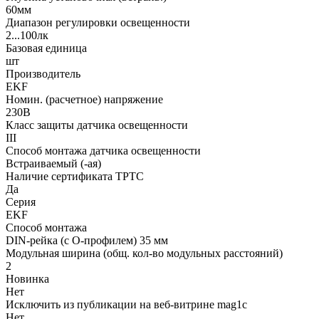
60мм
Диапазон регулировки освещенности
2...100лк
Базовая единица
шт
Производитель
EKF
Номин. (расчетное) напряжение
230В
Класс защиты датчика освещенности
III
Способ монтажа датчика освещенности
Встраиваемый (-ая)
Наличие сертификата ТРТС
Да
Серия
EKF
Способ монтажа
DIN-рейка (с O-профилем) 35 мм
Модульная ширина (общ. кол-во модульных расстояний)
2
Новинка
Нет
Исключить из публикации на веб-витрине mag1c
Нет