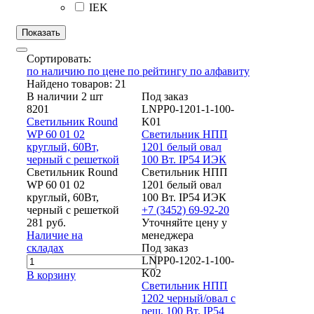
IEK
Сортировать:
по наличию
по цене
по рейтингу
по алфавиту
Найдено товаров: 21
В наличии 2 шт
Под заказ
8201
LNPP0-1201-1-100-
Светильник Round
K01
WP 60 01 02
Светильник НПП
круглый, 60Вт,
1201 белый овал
черный с решеткой
100 Вт. IP54 ИЭК
Светильник Round
Светильник НПП
WP 60 01 02
1201 белый овал
круглый, 60Вт,
100 Вт. IP54 ИЭК
черный с решеткой
+7 (3452) 69-92-20
281 руб.
Уточняйте цену у
Наличие на
менеджера
складах
Под заказ
LNPP0-1202-1-100-
K02
В корзину
Светильник НПП
1202 черный/овал с
реш. 100 Вт. IP54