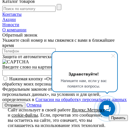
Каталог товаров
Контакты
Акции
Новости
О компании
Обратный звонок
Укажите свой номер и мы свяжемся с вами в ближайшее
время
Защита от автоматических сообщений
Введите слово на картинке
*
Здравствуйте!
Нажимая кнопку «Отправить», я даю свое согласие на
Напишите нам, если у вас
обработку моих персональных данных, в соответствии с
появятся вопросы.
Федеральным законом от 27.07.2006 года №152-ФЗ «О
персональных данных», на условиях и для целей,
определенных в
Согласии на обработку персональных данных
Отмена
Сайт использует в своей работе
Яндекс.Метрику
и
cookie-файлы
. Если, прочитав это сообщение,
Принять
вы остаетесь на сайте, это означает, что вы
соглашаетесь на использование этих технологий.