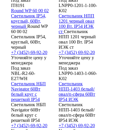
Под заказ
Под заказ
IT8191
LNPP0-1201-1-100-
Round WP 60 00 02
K02
Светильник IP54,
Светильник НПП
круглый, 60Вт,
1201 черный овал
черный
Round WP
100 Вт. IP54 ИЭК
60 00 02
ст
Светильник
Светильник IP54,
НПП 1201 черный
круглый, 60Вт,
овал 100 Вт. IP54
черный
ИЭК ст
+7 (3452) 69-92-20
+7 (3452) 69-92-20
Уточняйте цену у
Уточняйте цену у
менеджера
менеджера
Под заказ
Под заказ
NBL-R2-60-
LNPP0-1403-1-060-
E27/WH
K02
Светильник НБП
Светильник
Navigator 60Вт
НПП-1403 белый/
белый круг с
овал/п-сфера 60Вт
решеткой IP54
IP54 ИЭК
Светильник НБП
Светильник
Navigator 60Вт
НПП-1403 белый/
белый круг с
овал/п-сфера 60Вт
решеткой IP54
IP54 ИЭК
+7 (3452) 69-92-20
+7 (3452) 69-92-20