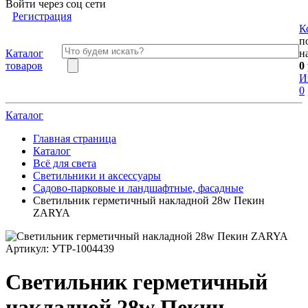
Войти через соц сети
Регистрация
К
п
Каталог
н
товаров
0
И
0
Каталог
Главная страница
Каталог
Всё для света
Светильники и аксессуары
Садово-парковые и ландшафтные, фасадные
Светильник герметичный накладной 28w Пекин
ZARYA
Артикул:
УТР-1004439
Светильник герметичный
накладной 28w Пекин