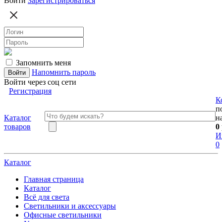
Войти
Зарегистрироваться
Запомнить меня
Напомнить пароль
Войти через соц сети
Регистрация
К
п
Каталог
н
товаров
0
И
0
Каталог
Главная страница
Каталог
Всё для света
Светильники и аксессуары
Офисные светильники