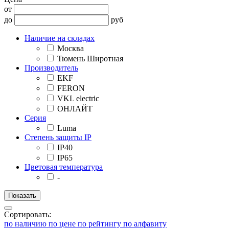
от
до
руб
Наличие на складах
Москва
Тюмень Широтная
Производитель
EKF
FERON
VKL electric
ОНЛАЙТ
Серия
Luma
Степень защиты IP
IP40
IP65
Цветовая температура
-
Сортировать:
по наличию
по цене
по рейтингу
по алфавиту