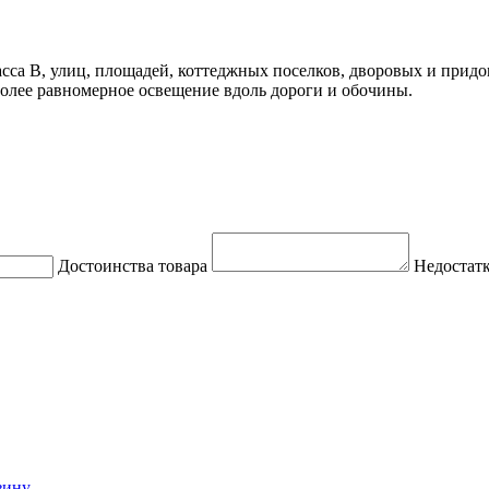
сса B, улиц, площадей, коттеджных поселков, дворовых и прид
более равномерное освещение вдоль дороги и обочины.
Достоинства товара
Недостатк
зину