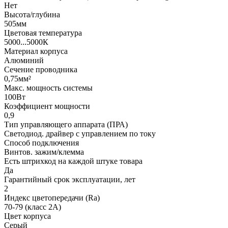
Нет
Высота/глубина
505мм
Цветовая температура
5000...5000К
Материал корпуса
Алюминий
Сечение проводника
0,75мм²
Макс. мощность системы
100Вт
Коэффициент мощности
0,9
Тип управляющего аппарата (ПРА)
Светодиод. драйвер с управлением по току
Способ подключения
Винтов. зажим/клемма
Есть штрихкод на каждой штуке товара
Да
Гарантийный срок эксплуатации, лет
2
Индекс цветопередачи (Ra)
70-79 (класс 2A)
Цвет корпуса
Серый