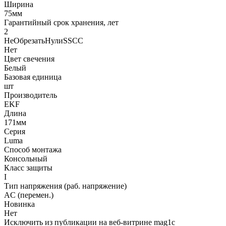
Ширина
75мм
Гарантийный срок хранения, лет
2
НеОбрезатьНулиSSCC
Нет
Цвет свечения
Белый
Базовая единица
шт
Производитель
EKF
Длина
171мм
Серия
Luma
Способ монтажа
Консольный
Класс защиты
I
Тип напряжения (раб. напряжение)
AC (перемен.)
Новинка
Нет
Исключить из публикации на веб-витрине mag1c