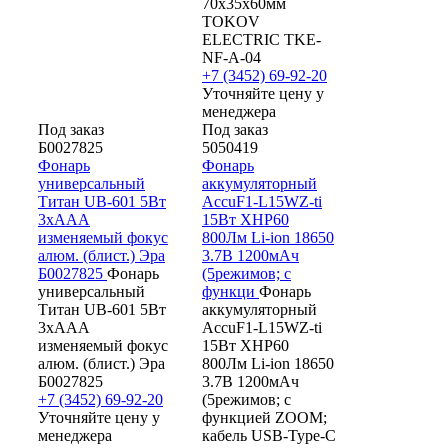
70х35х60мм
TOKOV
ELECTRIC TKE-
NF-A-04
+7 (3452) 69-92-20
Уточняйте цену у
менеджера
Под заказ
Под заказ
Б0027825
5050419
Фонарь
Фонарь
универсальный
аккумуляторный
Титан UB-601 5Вт
AccuF1-L15WZ-ti
3хAAA
15Вт XHP60
изменяемый фокус
800Лм Li-ion 18650
алюм. (блист.) Эра
3.7В 1200мАч
Б0027825
Фонарь
(5режимов; с
универсальный
функци
Фонарь
Титан UB-601 5Вт
аккумуляторный
3хAAA
AccuF1-L15WZ-ti
изменяемый фокус
15Вт XHP60
алюм. (блист.) Эра
800Лм Li-ion 18650
Б0027825
3.7В 1200мАч
+7 (3452) 69-92-20
(5режимов; с
Уточняйте цену у
функцией ZOOM;
менеджера
кабель USB-Type-C