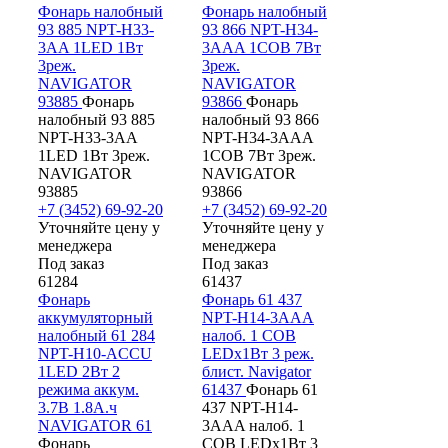
Фонарь налобный
Фонарь налобный
93 885 NPT-H33-
93 866 NPT-H34-
3AA 1LED 1Вт
3AAA 1COB 7Вт
3реж.
3реж.
NAVIGATOR
NAVIGATOR
93885
Фонарь
93866
Фонарь
налобный 93 885
налобный 93 866
NPT-H33-3AA
NPT-H34-3AAA
1LED 1Вт 3реж.
1COB 7Вт 3реж.
NAVIGATOR
NAVIGATOR
93885
93866
+7 (3452) 69-92-20
+7 (3452) 69-92-20
Уточняйте цену у
Уточняйте цену у
менеджера
менеджера
Под заказ
Под заказ
61284
61437
Фонарь
Фонарь 61 437
аккумуляторный
NPT-H14-3AAA
налобный 61 284
налоб. 1 COB
NPT-H10-ACCU
LEDх1Вт 3 реж.
1LED 2Вт 2
блист. Navigator
режима аккум.
61437
Фонарь 61
3.7В 1.8А.ч
437 NPT-H14-
NAVIGATOR 61
3AAA налоб. 1
Фонарь
COB LEDх1Вт 3