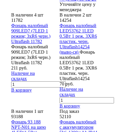
Уточняйте цену у
менеджера
В наличии 4 шт
В наличии 2 шт
11782
14254
Фонарь налобный
Фонарь налобный
909LED7 (7LED 1
LED53762 1LED
режим; 3хR6 черн.)
0.5Вт 1 реж. 3XR6
Ultraflash 11782
пластик. черн.
Фонарь налобный
Ultraflash14254
909LED7 (7LED 1
(выво-ся)
Фонарь
режим; 3хR6 черн.)
налобный
Ultraflash 11782
LED53762 1LED
211 руб.
0.5Вт 1 реж. 3XR6
Наличие на
пластик. черн.
складах
Ultraflash14254
70 руб.
Наличие на
В корзину
складах
В корзину
В наличии 1 шт
Под заказ
93188
52110
Фонарь 93 188
Фонарь налобный
NPT-N01 на шею
c аккумулятором