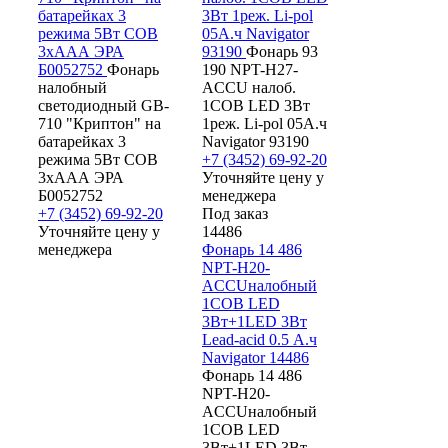
батарейках 3
3Вт 1реж. Li-pol
режима 5Вт СОВ
05А.ч Navigator
3хААА ЭРА
93190
Фонарь 93
Б0052752
Фонарь
190 NPT-H27-
налобный
ACCU налоб.
светодиодный GB-
1COB LED 3Вт
710 "Криптон" на
1реж. Li-pol 05А.ч
батарейках 3
Navigator 93190
режима 5Вт СОВ
+7 (3452) 69-92-20
3хААА ЭРА
Уточняйте цену у
Б0052752
менеджера
+7 (3452) 69-92-20
Под заказ
Уточняйте цену у
14486
менеджера
Фонарь 14 486
NPT-H20-
ACCUналобный
1COB LED
3Вт+1LED 3Вт
Lead-acid 0.5 А.ч
Navigator 14486
Фонарь 14 486
NPT-H20-
ACCUналобный
1COB LED
3Вт+1LED 3Вт