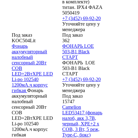
в комплекте)
титан. IPX4 ФАZА
5050419
+7 (3452) 69-92-20
Уточняйте цену у
менеджера
Под заказ
Под заказ
KOC504Lit
362
Фонарь
ФОНАРЬ LOE
аккумуляторный
503-B1 Black
налобный
СТАРТ
сенсорный 20Вт
ФОНАРЬ LOE
COB
503-B1 Black
LED+2ВтXPE LED
СТАРТ
Li-po 102540
+7 (3452) 69-92-20
1200мА.ч корпус
Уточняйте цену у
гибкая
Фонарь
менеджера
аккумуляторный
Под заказ
налобный
15747
сенсорный 20Вт
Camelion
COB
LED53417 (фонарь
LED+2ВтXPE LED
налоб, акк 3,7В,
Li-po 102540
черный, XPE+2 x
1200мА.ч корпус
COB, 3 Вт, 5 реж,
гибкая
Type-C, бокс)