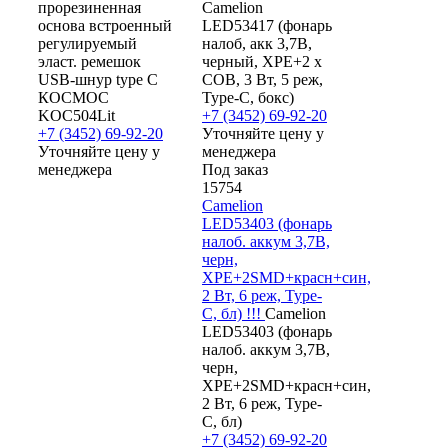
прорезиненная
Camelion
основа встроенный
LED53417 (фонарь
регулируемый
налоб, акк 3,7В,
эласт. ремешок
черный, XPE+2 x
USB-шнур type C
COB, 3 Вт, 5 реж,
КОСМОС
Type-C, бокс)
KOC504Lit
+7 (3452) 69-92-20
+7 (3452) 69-92-20
Уточняйте цену у
Уточняйте цену у
менеджера
менеджера
Под заказ
15754
Camelion
LED53403 (фонарь
налоб. аккум 3,7В,
черн,
XPE+2SMD+красн+син,
2 Вт, 6 реж, Type-
C, бл) !!!
Camelion
LED53403 (фонарь
налоб. аккум 3,7В,
черн,
XPE+2SMD+красн+син,
2 Вт, 6 реж, Type-
C, бл)
+7 (3452) 69-92-20