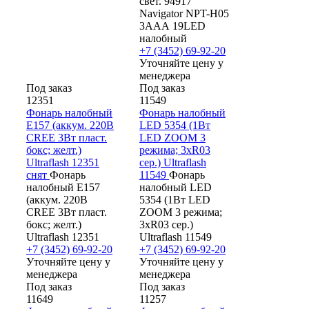
свет. 94917
Navigator NPT-H05
3ААА 19LED
налобный
+7 (3452) 69-92-20
Уточняйте цену у
менеджера
Под заказ
Под заказ
12351
11549
Фонарь налобный
Фонарь налобный
E157 (аккум. 220В
LED 5354 (1Вт
CREE 3Вт пласт.
LED ZOOM 3
бокс; желт.)
режима; 3хR03
Ultraflash 12351
сер.) Ultraflash
снят
Фонарь
11549
Фонарь
налобный E157
налобный LED
(аккум. 220В
5354 (1Вт LED
CREE 3Вт пласт.
ZOOM 3 режима;
бокс; желт.)
3хR03 сер.)
Ultraflash 12351
Ultraflash 11549
+7 (3452) 69-92-20
+7 (3452) 69-92-20
Уточняйте цену у
Уточняйте цену у
менеджера
менеджера
Под заказ
Под заказ
11649
11257