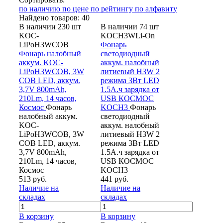
по наличию
по цене
по рейтингу
по алфавиту
Найдено товаров: 40
В наличии 230 шт
В наличии 74 шт
KOC-
KOCH3WLi-On
LiPoH3WCOB
Фонарь
Фонарь налобный
светодиодный
аккум. KOC-
аккум. налобный
LiPoH3WCOB, 3W
литиевый H3W 2
COB LED, аккум.
режима 3Вт LED
3,7V 800mAh,
1.5А.ч зарядка от
210Lm, 14 часов,
USB КОСМОС
Космос
Фонарь
KOCH3
Фонарь
налобный аккум.
светодиодный
KOC-
аккум. налобный
LiPoH3WCOB, 3W
литиевый H3W 2
COB LED, аккум.
режима 3Вт LED
3,7V 800mAh,
1.5А.ч зарядка от
210Lm, 14 часов,
USB КОСМОС
Космос
KOCH3
513 руб.
441 руб.
Наличие на
Наличие на
складах
складах
В корзину
В корзину