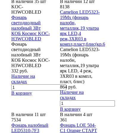
В наличии 35 шт
В наличии 12 шт
KOC-
8138
H3WCOBLED
Camelion LED5323-
Фонарь
19Mx (фонарь
светодиодный
налобн,
налобный 3Вт
металлик,19 ультра
КОБ Космос KOC-
ярк LED,4
H3WCOBLED
реж,3XR03 в
Фонарь
компл,пласт,блис(кр.6
светодиодный
Camelion LED5323-
налобный 3Вт
19Mx (фонарь
КОБ Космос KOC-
налобн,
H3WCOBLED
металлик,19 ультра
332 руб.
ярк LED, 4 реж,
Наличие на
3XR03 в компл,
складах
пласт, блис)
864 руб.
Наличие на
В корзину
складах
В корзину
В наличии 11 шт
В наличии 4 шт
7534
361
Фонарь налобный
Фонарь LOE 504-
LED5310-7F3
C1 Orange СТАРТ