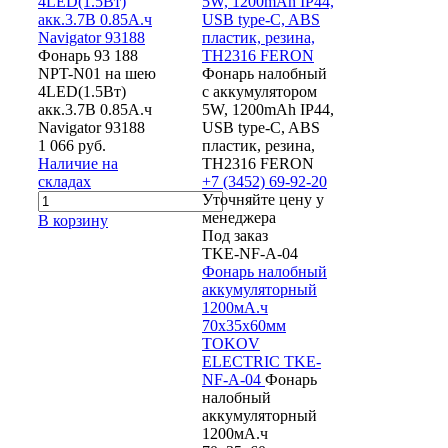
4LED(1.5Вт)
5W, 1200mAh IP44,
акк.3.7В 0.85А.ч
USB type-C, ABS
Navigator 93188
пластик, резина,
Фонарь 93 188
TH2316 FERON
NPT-N01 на шею
Фонарь налобный
4LED(1.5Вт)
c аккумулятором
акк.3.7В 0.85А.ч
5W, 1200mAh IP44,
Navigator 93188
USB type-C, ABS
1 066 руб.
пластик, резина,
Наличие на
TH2316 FERON
складах
+7 (3452) 69-92-20
Уточняйте цену у
менеджера
В корзину
Под заказ
TKE-NF-A-04
Фонарь налобный
аккумуляторный
1200мА.ч
70х35х60мм
TOKOV
ELECTRIC TKE-
NF-A-04
Фонарь
налобный
аккумуляторный
1200мА.ч