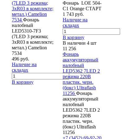
(7LED 3 режима;
Фонарь LOE 504-
3хR03 в комплекте;
C1 Orange СТАРТ
метал.) Camelion
1 743 руб.
7534
Фонарь
Наличие на
налобный
складах
LED5310-7F3
(7LED 3 режима;
В корзину
3хR03 в комплекте;
В наличии 4 шт
метал.) Camelion
11 256
7534
Фонарь
496 руб.
аккумуляторный
Наличие на
налобный
складах
LED5362 7LED 2
режима 220В
В корзину
пластик. черн.
(бокс) Ultraflash
11256
Фонарь
аккумуляторный
налобный
LED5362 7LED 2
режима 220В
пластик. черн.
(бокс) Ultraflash
11256
+7 (3452) 69-92-20