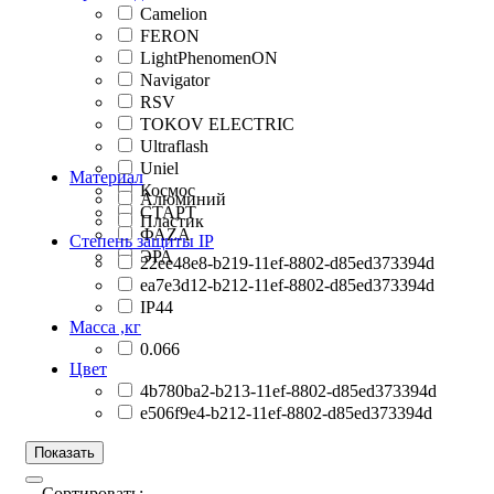
Camelion
FERON
LightPhenomenON
Navigator
RSV
TOKOV ELECTRIC
Ultraflash
Uniel
Материал
Космос
Алюминий
СТАРТ
Пластик
ФАZА
Степень защиты IP
ЭРА
22ee48e8-b219-11ef-8802-d85ed373394d
ea7e3d12-b212-11ef-8802-d85ed373394d
IP44
Масса ,кг
0.066
Цвет
4b780ba2-b213-11ef-8802-d85ed373394d
e506f9e4-b212-11ef-8802-d85ed373394d
Сортировать: