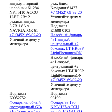
аккумуляторный
реж. блист.
налобный 61 284
Navigator 61437
NPT-H10-ACCU
+7 (3452) 69-92-20
1LED 2Вт 2
Уточняйте цену у
режима аккум.
менеджера
3.7В 1.8А.ч
Под заказ
NAVIGATOR 61
Е1608-0103
+7 (3452) 69-92-20
Налобный фонарь
Уточняйте цену у
4в1 аккум/,
менеджера
центральный +2
боковых LT-HR03P
LightPhenomenON
Налобный фонарь
4в1 аккум/,
центральный +2
боковых LT-HR03P
LightPhenomenON
+7 (3452) 69-92-20
Уточняйте цену у
менеджера
Под заказ
Под заказ
Б0052752
93190
Фонарь налобный
Фонарь 93 190
светодиодный GB-
NPT-H27-ACCU
710 "Криптон" на
налоб. 1COB LED