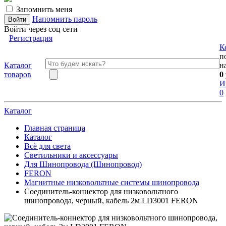
Запомнить меня
Напомнить пароль
Войти через соц сети
Регистрация
К
п
Каталог
н
товаров
0
И
0
Каталог
Главная страница
Каталог
Всё для света
Светильники и аксессуары
Для Шинопровода (Шинопровод)
FERON
Магнитные низковольтные системы шинопровода
Соединитель-коннектор для низковольтного
шинопровода, черный, кабель 2м LD3001 FERON