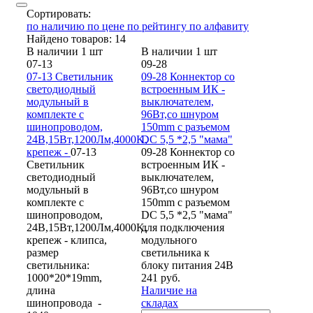
Сортировать:
по наличию
по цене
по рейтингу
по алфавиту
Найдено товаров: 14
В наличии 1 шт
В наличии 1 шт
07-13
09-28
07-13 Светильник
09-28 Коннектор со
светодиодный
встроенным ИК -
модульный в
выключателем,
комплекте с
96Вт,со шнуром
шинопроводом,
150mm с разъемом
24В,15Вт,1200Лм,4000K,
DC 5,5 *2,5 "мама"
крепеж -
07-13
09-28 Коннектор со
Светильник
встроенным ИК -
светодиодный
выключателем,
модульный в
96Вт,со шнуром
комплекте с
150mm с разъемом
шинопроводом,
DC 5,5 *2,5 "мама"
24В,15Вт,1200Лм,4000K,
для подключения
крепеж - клипса,
модульного
размер
светильника к
светильника:
блоку питания 24В
1000*20*19mm,
241 руб.
длина
Наличие на
шинопровода -
складах