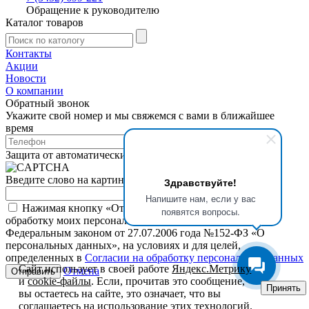
Обращение к руководителю
Каталог товаров
Контакты
Акции
Новости
О компании
Обратный звонок
Укажите свой номер и мы свяжемся с вами в ближайшее
время
Защита от автоматических сообщений
Введите слово на картинке
*
Здравствуйте!
Напишите нам, если у вас
Нажимая кнопку «Отправить», я даю свое согласие на
появятся вопросы.
обработку моих персональных данных, в соответствии с
Федеральным законом от 27.07.2006 года №152-ФЗ «О
персональных данных», на условиях и для целей,
определенных в
Согласии на обработку персональных данных
Сайт использует в своей работе
Яндекс.Метрику
Отмена
и
cookie-файлы
. Если, прочитав это сообщение,
Принять
вы остаетесь на сайте, это означает, что вы
соглашаетесь на использование этих технологий.