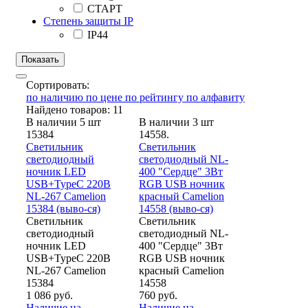
СТАРТ
Степень защиты IP
IP44
Сортировать:
по наличию
по цене
по рейтингу
по алфавиту
Найдено товаров: 11
В наличии 5 шт
В наличии 3 шт
15384
14558.
Светильник
Светильник
светодиодный
светодиодный NL-
ночник LED
400 "Сердце" 3Вт
USB+TypeC 220В
RGB USB ночник
NL-267 Camelion
красный Camelion
15384 (выво-ся)
14558 (выво-ся)
Светильник
Светильник
светодиодный
светодиодный NL-
ночник LED
400 "Сердце" 3Вт
USB+TypeC 220В
RGB USB ночник
NL-267 Camelion
красный Camelion
15384
14558
1 086 руб.
760 руб.
Наличие на
Наличие на