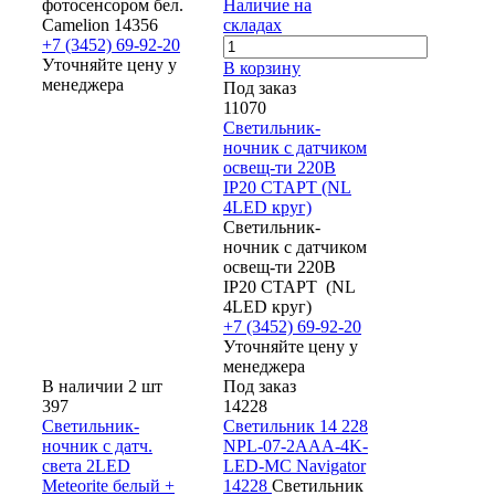
фотосенсором бел.
Наличие на
Camelion 14356
складах
+7 (3452) 69-92-20
Уточняйте цену у
В корзину
менеджера
Под заказ
11070
Светильник-
ночник с датчиком
освещ-ти 220В
IP20 СТАРТ (NL
4LED круг)
Светильник-
ночник с датчиком
освещ-ти 220В
IP20 СТАРТ (NL
4LED круг)
+7 (3452) 69-92-20
Уточняйте цену у
менеджера
В наличии 2 шт
Под заказ
397
14228
Светильник-
Светильник 14 228
ночник с датч.
NPL-07-2AAA-4K-
света 2LED
LED-MC Navigator
Meteorite белый +
14228
Светильник