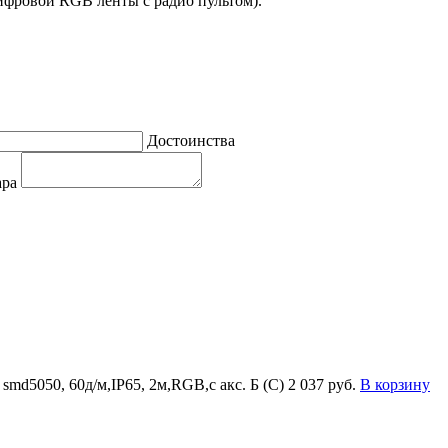
цифровой RGB ленты с радио пультом).
Достоинства
ара
md5050, 60д/м,IP65, 2м,RGB,с акс. Б (С)
2 037 руб.
В корзину