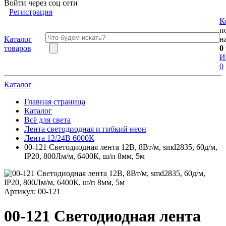
Войти через соц сети
Регистрация
К
п
Каталог
н
товаров
0
И
0
Каталог
Главная страница
Каталог
Всё для света
Лента светодиодная и гибкий неон
Лента 12/24В 6000К
00-121 Светодиодная лента 12В, 8Вт/м, smd2835, 60д/м,
IP20, 800Лм/м, 6400К, ш/п 8мм, 5м
Артикул:
00-121
00-121 Светодиодная лента