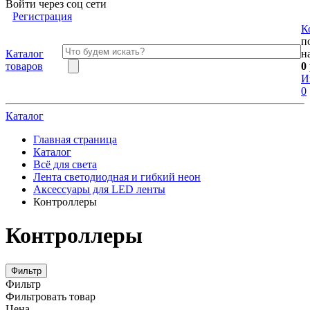
Войти через соц сети
Регистрация
К
п
Каталог
н
товаров
0
И
0
Каталог
Главная страница
Каталог
Всё для света
Лента светодиодная и гибкий неон
Аксессуары для LED ленты
Контроллеры
Контроллеры
Фильтр
Фильтр
Фильтровать товар
Цена