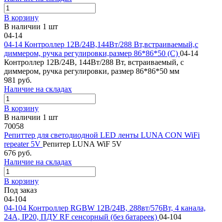
В корзину
В наличии 1 шт
04-14
04-14 Контроллер 12В/24В,144Вт/288 Вт,встраиваемый,с
диммером, ручка регулировки,размер 86*86*50 (С)
04-14
Контроллер 12В/24В, 144Вт/288 Вт, встраиваемый, с
диммером, ручка регулировки, размер 86*86*50 мм
981 руб.
Наличие на складах
В корзину
В наличии 1 шт
70058
Репиттер для светодиодной LED ленты LUNA CON WiFi
repeater 5V
Репитер LUNA WiF 5V
676 руб.
Наличие на складах
В корзину
Под заказ
04-104
04-104 Контроллер RGBW 12В/24В, 288вт/576Вт, 4 канала,
24А, IP20, ПДУ RF сенсорный (без батареек)
04-104