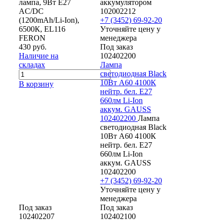
лампа, 9Вт Е27
аккумулятором
AC/DC
102002212
(1200mAh/Li-Ion),
+7 (3452) 69-92-20
6500К, EL116
Уточняйте цену у
FERON
менеджера
430 руб.
Под заказ
Наличие на
102402200
складах
Лампа
светодиодная Black
10Вт A60 4100К
В корзину
нейтр. бел. E27
660лм Li-Ion
аккум. GAUSS
102402200
Лампа
светодиодная Black
10Вт A60 4100К
нейтр. бел. E27
660лм Li-Ion
аккум. GAUSS
102402200
+7 (3452) 69-92-20
Уточняйте цену у
менеджера
Под заказ
Под заказ
102402207
102402100