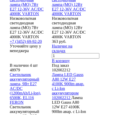
лампа (МО) 7Вт
лампа (МО) 12Вт
Е27 12-36V AC/DC
Е27 12-36V AC/DC
4000K VARTON
4000K VARTON
Низковольтная
Низковольтная
светодиодная
светодиодная
лампа (МО) 7Вт
лампа (МО) 12Вт
Е27 12-36V AC/DC
Е27 12-36V AC/DC
4000K VARTON
4000K VARTON
+7 (3452) 69-92-20
363 руб.
Уточняйте цену у
Наличие на
менеджера
складах
В корзину
В наличии 4 шт
Под заказ
48979
102002212
Светильник
Лампа LED Gauss
аккумуляторный
A80 12W E27
лампа, 9Вт Е27
4100K 900lm авар.
AC/DC
с Li-Ion
(1200mAh/Li-Ion),
аккумулятором
6500К, EL116
102002212
Лампа
FERON
LED Gauss A80
Светильник
12W E27 4100K
аккумуляторный
900lm авар. с Li-Ion