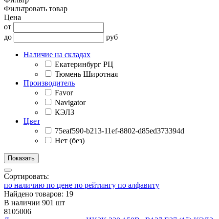
Фильтровать товар
Цена
от
до
руб
Наличие на складах
Екатеринбург РЦ
Тюмень Широтная
Производитель
Favor
Navigator
КЭЛЗ
Цвет
75eaf590-b213-11ef-8802-d85ed373394d
Нет (без)
Сортировать:
по наличию
по цене
по рейтингу
по алфавиту
Найдено товаров: 19
В наличии 901 шт
8105006