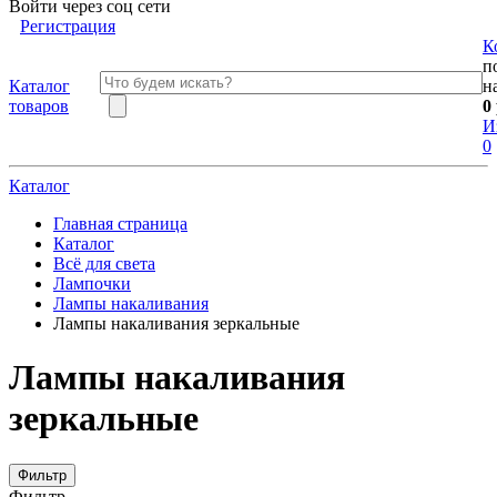
Войти через соц сети
Регистрация
К
п
Каталог
н
товаров
0
И
0
Каталог
Главная страница
Каталог
Всё для света
Лампочки
Лампы накаливания
Лампы накаливания зеркальные
Лампы накаливания
зеркальные
Фильтр
Фильтр