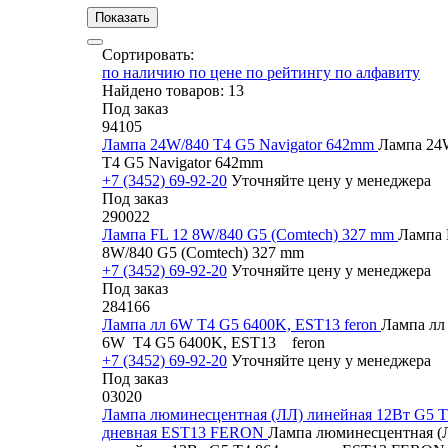
Сортировать:
по наличию
по цене
по рейтингу
по алфавиту
Найдено товаров: 13
Под заказ
94105
Лампа 24W/840 T4 G5 Navigator 642mm
Лампа 24
T4 G5 Navigator 642mm
+7 (3452) 69-92-20
Уточняйте цену у менеджера
Под заказ
290022
Лампа FL 12 8W/840 G5 (Comtech) 327 mm
Лампа 
8W/840 G5 (Comtech) 327 mm
+7 (3452) 69-92-20
Уточняйте цену у менеджера
Под заказ
284166
Лампа лл 6W T4 G5 6400K, EST13 feron
Лампа лл
6W T4 G5 6400K, EST13 feron
+7 (3452) 69-92-20
Уточняйте цену у менеджера
Под заказ
03020
Лампа люминесцентная (ЛЛ) линейная 12Вт G5 Т
дневная EST13 FERON
Лампа люминесцентная (