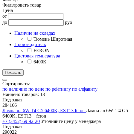
Фильтровать товар
Цена
от
до
руб
Наличие на складах
Тюмень Широтная
Производитель
FERON
Цветовая температура
6400К
Сортировать:
по наличию
по цене
по рейтингу
по алфавиту
Найдено товаров: 13
Под заказ
284166
Лампа лл 6W T4 G5 6400K, EST13 feron
Лампа лл 6W T4 G5
6400K, EST13 feron
+7 (3452) 69-92-20
Уточняйте цену у менеджера
Под заказ
290022