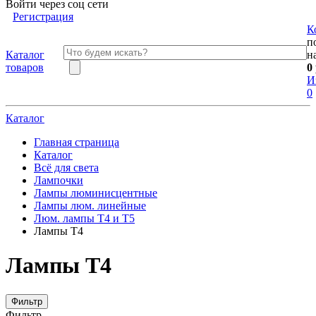
Войти через соц сети
Регистрация
К
п
Каталог
н
товаров
0
И
0
Каталог
Главная страница
Каталог
Всё для света
Лампочки
Лампы люминисцентные
Лампы люм. линейные
Люм. лампы Т4 и Т5
Лампы Т4
Лампы Т4
Фильтр
Фильтр