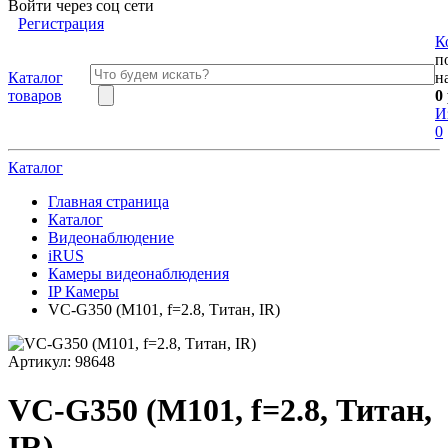
Войти через соц сети
Регистрация
К
п
Каталог
н
товаров
0
И
0
Каталог
Главная страница
Каталог
Видеонаблюдение
iRUS
Камеры видеонаблюдения
IP Камеры
VC-G350 (M101, f=2.8, Титан, IR)
Артикул:
98648
VC-G350 (M101, f=2.8, Титан,
IR)