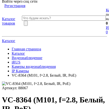
Войти через соц сети
Регистрация
К
п
Каталог
н
товаров
0
И
0
Каталог
Главная страница
Каталог
Видеонаблюдение
iRUS
Камеры видеонаблюдения
IP Камеры
VC-8364 (M101, f=2.8, Белый, IR, PoE)
Артикул:
88067
VC-8364 (M101, f=2.8, Белый,
IR, PoE)