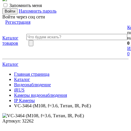
Запомнить меня
Напомнить пароль
Войти через соц сети
Регистрация
К
п
Каталог
н
товаров
0
И
0
Каталог
Главная страница
Каталог
Видеонаблюдение
iRUS
Камеры видеонаблюдения
IP Камеры
VC-3464 (M108, f=3.6, Титан, IR, PoE)
Артикул:
32262