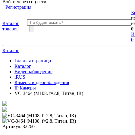
Войти через соц сети
Регистрация
К
п
Каталог
н
товаров
0
И
0
Каталог
Главная страница
Каталог
Видеонаблюдение
iRUS
Камеры видеонаблюдения
IP Камеры
VC-3464 (M108, f=2.8, Титан, IR)
Артикул:
32260