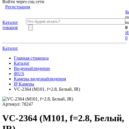
Войти через соц сети
Регистрация
К
п
Каталог
н
товаров
0
И
0
Каталог
Главная страница
Каталог
Видеонаблюдение
iRUS
Камеры видеонаблюдения
IP Камеры
VC-2364 (M101, f=2.8, Белый, IR)
Артикул:
78247
VC-2364 (M101, f=2.8, Белый,
IR)