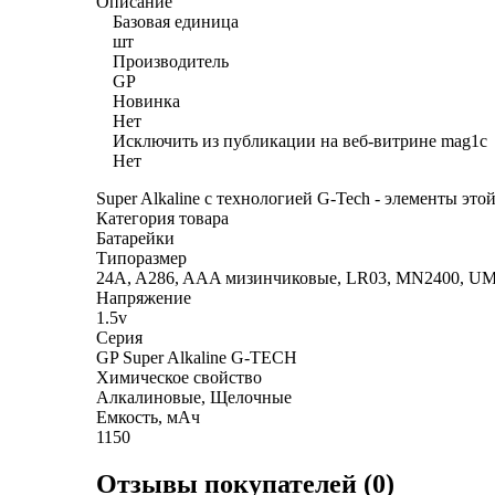
Описание
Базовая единица
шт
Производитель
GP
Новинка
Нет
Исключить из публикации на веб-витрине mag1c
Нет
Super Alkaline с технологией G-Tech - элементы эт
Категория товара
Батарейки
Типоразмер
24A, A286, AAA мизинчиковые, LR03, MN2400, U
Напряжение
1.5v
Серия
GP Super Alkaline G-TECH
Химическое свойство
Алкалиновые, Щелочные
Емкость, мАч
1150
Отзывы покупателей (0)