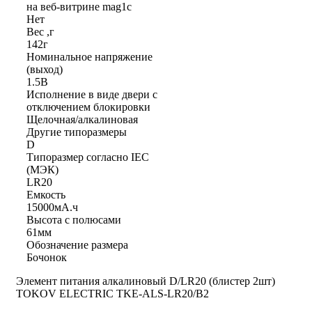
на веб-витрине mag1c
Нет
Вес ,г
142г
Номинальное напряжение
(выход)
1.5В
Исполнение в виде двери с
отключением блокировки
Щелочная/алкалиновая
Другие типоразмеры
D
Типоразмер согласно IEC
(МЭК)
LR20
Емкость
15000мА.ч
Высота с полюсами
61мм
Обозначение размера
Бочонок
Элемент питания алкалиновый D/LR20 (блистер 2шт)
TOKOV ELECTRIC TKE-ALS-LR20/B2