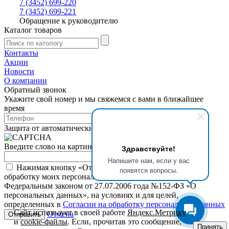
7 (3452) 699-220
7 (3452) 699-221
Обращение к руководителю
Каталог товаров
Контакты
Акции
Новости
О компании
Обратный звонок
Укажите свой номер и мы свяжемся с вами в ближайшее
время
Защита от автоматических сообщений
Введите слово на картинке
*
Здравствуйте!
Напишите нам, если у вас
Нажимая кнопку «Отправить», я даю свое согласие на
появятся вопросы.
обработку моих персональных данных, в соответствии с
Федеральным законом от 27.07.2006 года №152-ФЗ «О
персональных данных», на условиях и для целей,
определенных в
Согласии на обработку персональных данных
Сайт использует в своей работе
Яндекс.Метрику
Отмена
и
cookie-файлы
. Если, прочитав это сообщение,
Принять