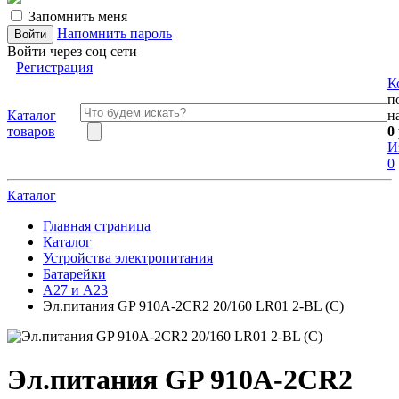
Запомнить меня
Напомнить пароль
Войти через соц сети
Регистрация
К
п
Каталог
н
товаров
0
И
0
Каталог
Главная страница
Каталог
Устройства электропитания
Батарейки
А27 и А23
Эл.питания GP 910A-2CR2 20/160 LR01 2-BL (С)
Эл.питания GP 910A-2CR2