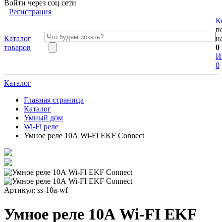
Войти через соц сети
Регистрация
К
п
Каталог
н
товаров
0
И
0
Каталог
Главная страница
Каталог
Умный дом
Wi-Fi реле
Умное реле 10А Wi-FI EKF Connect
Артикул:
ss-10a-wf
Умное реле 10А Wi-FI EKF