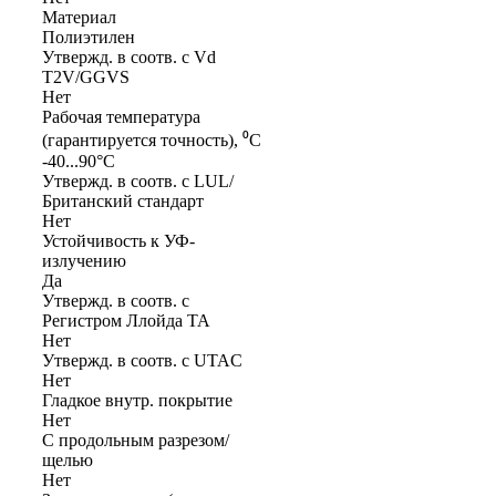
Материал
Полиэтилен
Утвержд. в соотв. с Vd
T2V/GGVS
Нет
Рабочая температура
(гарантируется точность), ⁰С
-40...90°C
Утвержд. в соотв. с LUL/
Британский стандарт
Нет
Устойчивость к УФ-
излучению
Да
Утвержд. в соотв. с
Регистром Ллойда TA
Нет
Утвержд. в соотв. с UTAC
Нет
Гладкое внутр. покрытие
Нет
С продольным разрезом/
щелью
Нет