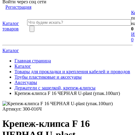
Войти через соц сети
Регистрация
К
п
Каталог
н
товаров
0
И
0
Каталог
Главная страница
Каталог
Товары для прокладки и крепления кабелей и проводов
Трубы пластиковые и аксесуары
Аксесуары
Держатели с защелкой, крепеж-клипсы
Крепеж-клипса F 16 ЧЕРНАЯ U-plast (упак.100шт)
Артикул:
300-016Ч
Крепеж-клипса F 16
ЧЕРНАЯ U-plast