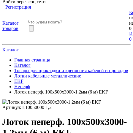
Войти через соц сети
Регистрация
К
п
Каталог
н
товаров
0
И
0
Каталог
Главная страница
Каталог
Товары для прокладки и крепления кабелей и проводов
Лотки кабельные металлические
EKF
Неперф
Лоток неперф. 100х500x3000-1,2мм (6 м) EKF
Артикул:
L10050000-1,2
Лоток неперф. 100х500x3000-
1,2мм (6 м) EKF