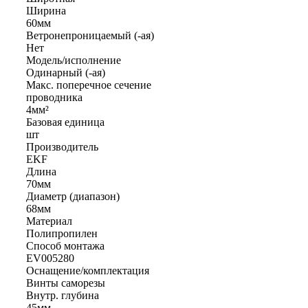
Ширина
60мм
Ветронепроницаемый (-ая)
Нет
Модель/исполнение
Одинарный (-ая)
Макс. поперечное сечение
проводника
4мм²
Базовая единица
шт
Производитель
EKF
Длина
70мм
Диаметр (диапазон)
68мм
Материал
Полипропилен
Способ монтажа
EV005280
Оснащение/комплектация
Винты саморезы
Внутр. глубина
45мм