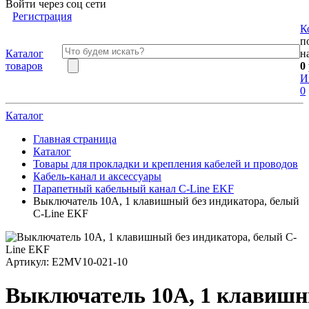
Войти через соц сети
Регистрация
К
п
Каталог
н
товаров
0
И
0
Каталог
Главная страница
Каталог
Товары для прокладки и крепления кабелей и проводов
Кабель-канал и аксессуары
Парапетный кабельный канал C-Line EKF
Выключатель 10А, 1 клавишный без индикатора, белый
C-Line EKF
Артикул:
E2MV10-021-10
Выключатель 10А, 1 клавишны