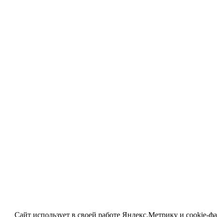
Сайт использует в своей работе
Яндекс.Метрику
и
cookie-ф