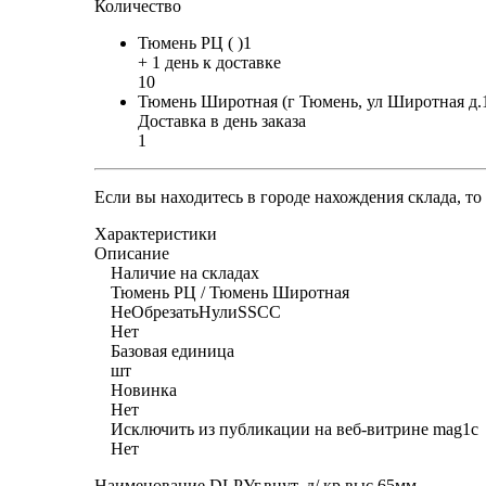
Количество
Тюмень РЦ ( )1
+ 1 день к доставке
10
Тюмень Широтная (г Тюмень, ул Широтная д.
Доставка в день заказа
1
Если вы находитесь в городе нахождения склада, т
Характеристики
Описание
Наличие на складах
Тюмень РЦ / Тюмень Широтная
НеОбрезатьНулиSSCC
Нет
Базовая единица
шт
Новинка
Нет
Исключить из публикации на веб-витрине mag1c
Нет
Наименование DLPУг.внут. д/ кр.выс.65мм