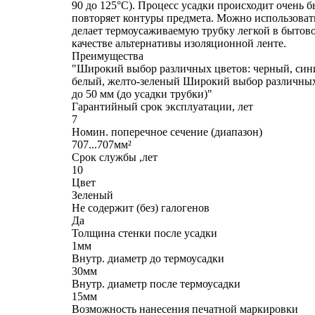
90 до 125°С). Процесс усадки происходит очень 
повторяет контуры предмета. Можно использовать
делает термоусаживаемую трубку легкой в бытов
качестве альтернативы изоляционной ленте.
Преимущества
"Широкий выбор различных цветов: черный, сини
белый, желто-зеленый Широкий выбор различных 
до 50 мм (до усадки трубки)"
Гарантийный срок эксплуатации, лет
7
Номин. поперечное сечение (диапазон)
707...707мм²
Срок службы ,лет
10
Цвет
Зеленый
Не содержит (без) галогенов
Да
Толщина стенки после усадки
1мм
Внутр. диаметр до термоусадки
30мм
Внутр. диаметр после термоусадки
15мм
Возможность нанесения печатной маркировки