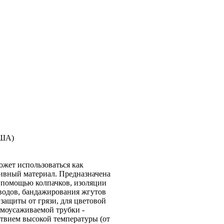
США)
жет использоваться как
ивный материал. Предназначена
с помощью колпачков, изоляции
оводов, бандажирования жгутов
защиты от грязи, для цветовой
рмоусаживаемой трубки -
ствием высокой температуры (от