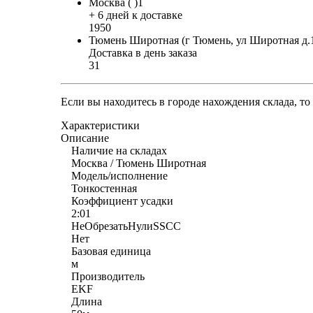
Москва ( )1
+ 6 дней к доставке
1950
Тюмень Широтная (г Тюмень, ул Широтная д.
Доставка в день заказа
31
Если вы находитесь в городе нахождения склада, т
Характеристики
Описание
Наличие на складах
Москва / Тюмень Широтная
Модель/исполнение
Тонкостенная
Коэффициент усадки
2:01
НеОбрезатьНулиSSCC
Нет
Базовая единица
м
Производитель
EKF
Длина