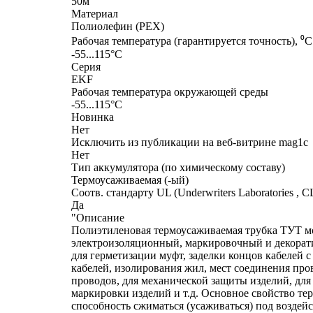
50м
Материал
Полиолефин (PEX)
Рабочая температура (гарантируется точность), ⁰С
-55...115°C
Серия
EKF
Рабочая температура окружающей среды
-55...115°C
Новинка
Нет
Исключить из публикации на веб-витрине mag1c
Нет
Тип аккумулятора (по химическому составу)
Термоусаживаемая (-ый)
Соотв. стандарту UL (Underwriters Laboratories , 
Да
"Описание
Полиэтиленовая термоусаживаемая трубка ТУТ мо
электроизоляционный, маркировочный и декорат
для герметизации муфт, заделки концов кабелей 
кабелей, изолирования жил, мест соединения пр
проводов, для механической защиты изделий, для 
маркировки изделий и т.д. Основное свойство те
способность сжиматься (усаживаться) под воздей