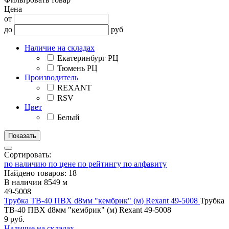
Цена
от
до
руб
Наличие на складах
Екатеринбург РЦ
Тюмень РЦ
Производитель
REXANT
RSV
Цвет
Белый
Сортировать:
по наличию
по цене
по рейтингу
по алфавиту
Найдено товаров: 18
В наличии 8549 м
49-5008
Трубка ТВ-40 ПВХ d8мм "кембрик" (м) Rexant 49-5008
Трубка
ТВ-40 ПВХ d8мм "кембрик" (м) Rexant 49-5008
9 руб.
Наличие на складах