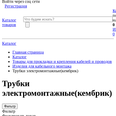
Войти через соц сети
Регистрация
К
п
Каталог
н
товаров
0
И
0
Каталог
Главная страница
Каталог
Товары для прокладки и крепления кабелей и проводов
Изделия для кабельного монтажа
Трубки электромонтажные(кембрик)
Трубки
электромонтажные(кембрик)
Фильтр
Фильтр
Фильтровать товар