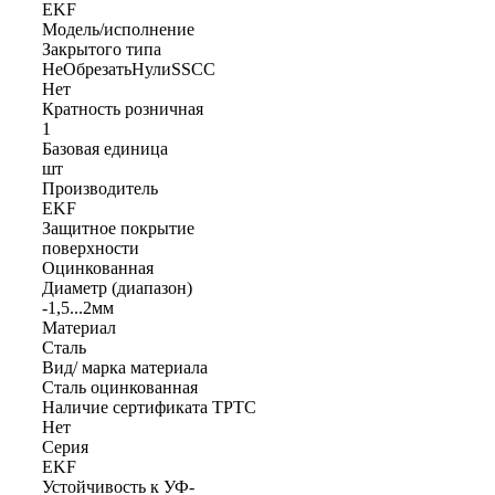
EKF
Модель/исполнение
Закрытого типа
НеОбрезатьНулиSSCC
Нет
Кратность розничная
1
Базовая единица
шт
Производитель
EKF
Защитное покрытие
поверхности
Оцинкованная
Диаметр (диапазон)
-1,5...2мм
Материал
Сталь
Вид/ марка материала
Сталь оцинкованная
Наличие сертификата ТРТС
Нет
Серия
EKF
Устойчивость к УФ-