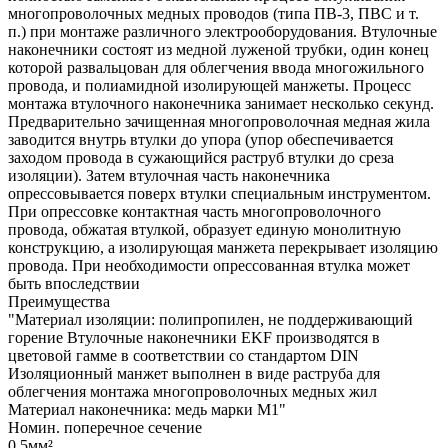
многопроволочных медных проводов (типа ПВ-3, ПВС и т.
п.) при монтаже различного электрооборудования. Втулочные
наконечники состоят из медной луженой трубки, один конец
которой развальцован для облегчения ввода многожильного
провода, и полиамидной изолирующей манжеты. Процесс
монтажа втулочного наконечника занимает несколько секунд.
Предварительно зачищенная многопроволочная медная жила
заводится внутрь втулки до упора (упор обеспечивается
заходом провода в сужающийся раструб втулки до среза
изоляции). Затем втулочная часть наконечника
опрессовывается поверх втулки специальным инструментом.
При опрессовке контактная часть многопроволочного
провода, обжатая втулкой, образует единую монолитную
конструкцию, а изолирующая манжета перекрывает изоляцию
провода. При необходимости опрессованная втулка может
быть впоследствии
Преимущества
"Материал изоляции: полипропилен, не поддерживающий
горение Втулочные наконечники EKF производятся в
цветовой гамме в соответствии со стандартом DIN
Изоляционный манжет выполнен в виде раструба для
облегчения монтажа многопроволочных медных жил
Материал наконечника: медь марки М1"
Номин. поперечное сечение
0,5мм²