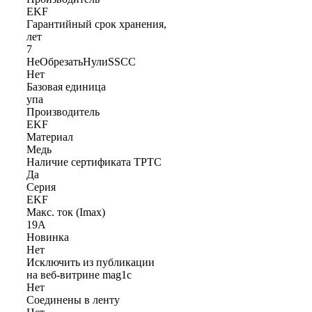
EKF
Гарантийный срок хранения,
лет
7
НеОбрезатьНулиSSCC
Нет
Базовая единица
упа
Производитель
EKF
Материал
Медь
Наличие сертификата ТРТС
Да
Серия
EKF
Макс. ток (Imax)
19А
Новинка
Нет
Исключить из публикации
на веб-витрине mag1c
Нет
Соединены в ленту