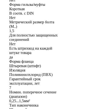
Нет
Форма гильзы/муфты
Короткая
В соотв. с DIN
Нет
Метрический размер болта
(М..)
1,5
Для полностью защищенных
соединений
Нет
Есть штрихкод на каждой
штуке товара
да
Форма фланца
Штыревая (штифт)
Изоляция
Поливинилхлорид (ПВХ)
Гарантийный срок
эксплуатации, лет
7
Номин. поперечное сечение
(диапазон)
0,25...1,5мм²
Тип наконечника