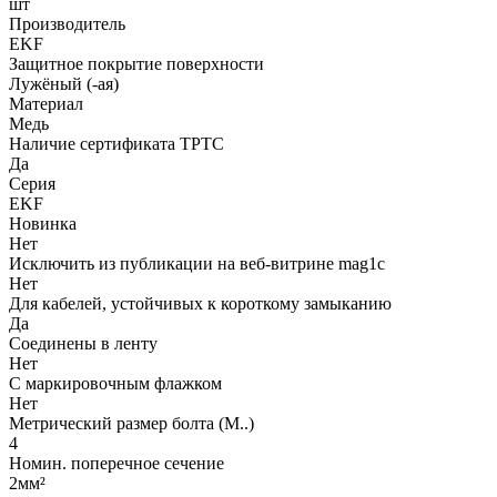
шт
Производитель
EKF
Защитное покрытие поверхности
Лужёный (-ая)
Материал
Медь
Наличие сертификата ТРТС
Да
Серия
EKF
Новинка
Нет
Исключить из публикации на веб-витрине mag1c
Нет
Для кабелей, устойчивых к короткому замыканию
Да
Соединены в ленту
Нет
С маркировочным флажком
Нет
Метрический размер болта (М..)
4
Номин. поперечное сечение
2мм²