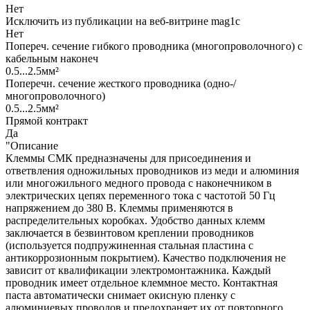
Нет
Исключить из публикации на веб-витрине mag1c
Нет
Попереч. сечение гибкого проводника (многопроволочного) с
кабельным наконеч
0.5...2.5мм²
Поперечн. сечение жесткого проводника (одно-/
многопроволочного)
0.5...2.5мм²
Прямой контракт
Да
"Описание
Клеммы СМК предназначены для присоединения и
ответвления одножильных проводников из меди и алюминия
или многожильного медного провода с наконечником в
электрических цепях переменного тока с частотой 50 Гц
напряжением до 380 В. Клеммы применяются в
распределительных коробках. Удобство данных клемм
заключается в безвинтовом креплении проводников
(используется подпружиненная стальная пластина с
антикоррозионным покрытием). Качество подключения не
зависит от квалификации электромонтажника. Каждый
проводник имеет отдельное клеммное место. Контактная
паста автоматически снимает окисную пленку с
алюминиевых проводов и предохраняет их от повторного