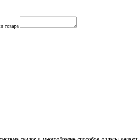
и товара
система скидок и многообразие способов оплаты делают