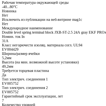
Рабочая температура окружающей среды
-40...80°C
Новинка
Нет
Исключить из публикации на веб-витрине mag1c
Нет
Международное наименование
Double level spring terminal block JXB-ST-2.5 24А gray EKF PRO
Номин. ток In
31А
Класс негорючести изоляц. материала согл. UL94
EV004429
Ширина/размер ячейки
5,2мм
Высота (на мин. возможной высоте установки)
49,2мм
Требуется торцевая пластина
Да
Тип электрич. соединения 1
EV005752
Тип электрич. соединения 2
EV005752
Гарантийный срок эксплуатации, лет
7
Количество уровней