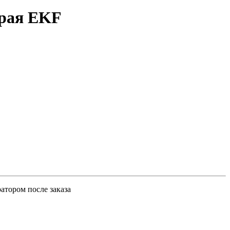
ерая EKF
атором после заказа