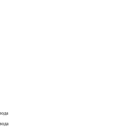
вода
вода