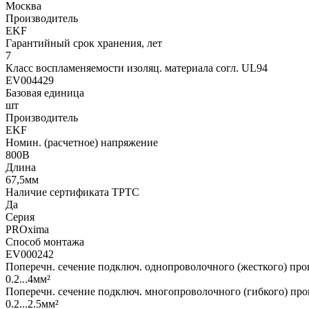
Москва
Производитель
EKF
Гарантийный срок хранения, лет
7
Класс воспламеняемости изоляц. материала согл. UL94
EV004429
Базовая единица
шт
Производитель
EKF
Номин. (расчетное) напряжение
800В
Длина
67,5мм
Наличие сертификата ТРТС
Да
Серия
PROxima
Способ монтажа
EV000242
Поперечн. сечение подключ. однопроволочного (жесткого) про
0.2...4мм²
Поперечн. сечение подключ. многопроволочного (гибкого) про
0.2...2.5мм²