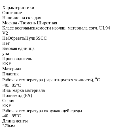
Характеристики
Описание
Наличие на складах
Москва / Тюмень Широтная
Класс воспламеняемости изоляц. материала согл. UL94
V2
НеОбрезатьНулиSSCC
Нет
Базовая единица
упа
Производитель
EKF
Материал
Пластик
Рабочая температура (гарантируется точность), ⁰С
-40...85°C
Вид/ марка материала
Полиамид (PA)
Серия
EKF
Рабочая температура окружающей среды
-40...85°C
Длина ленты
370мм