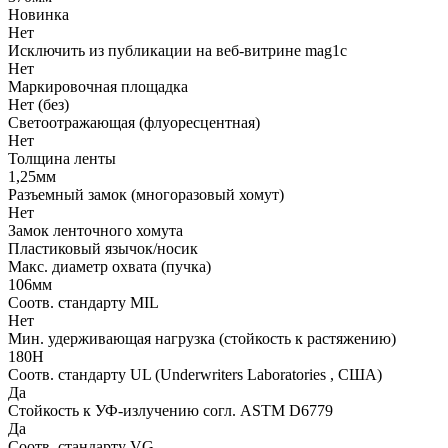
Новинка
Нет
Исключить из публикации на веб-витрине mag1c
Нет
Маркировочная площадка
Нет (без)
Светоотражающая (флуоресцентная)
Нет
Толщина ленты
1,25мм
Разъемный замок (многоразовый хомут)
Нет
Замок ленточного хомута
Пластиковый язычок/носик
Макс. диаметр охвата (пучка)
106мм
Соотв. стандарту MIL
Нет
Мин. удерживающая нагрузка (стойкость к растяжению)
180Н
Соотв. стандарту UL (Underwriters Laboratories , США)
Да
Стойкость к УФ-излучению согл. ASTM D6779
Да
Соотв. стандарту VG