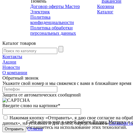
Тюмень
Вакансии
Договор оферты Мастер
Корзина
Электрик
Каталог
Политика
конфиденциальности
Политика обработки
персональных данных
Каталог товаров
Контакты
Акции
Новости
О компании
Обратный звонок
Укажите свой номер и мы свяжемся с вами в ближайшее время
Защита от автоматических сообщений
Введите слово на картинке
*
Нажимая кнопку «Отправить», я даю свое согласие на обра
Сайт использует в своей работе
Яндекс.Метрику
и
данных», на условиях и для целей, определенных в
Согласии н
соглашаетесь на использование этих технологий.
Отмена